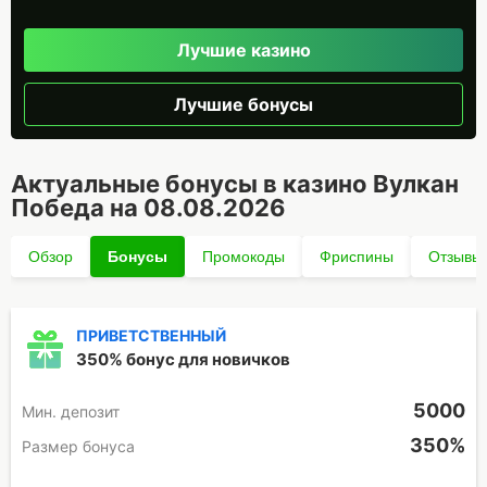
Лучшие казино
Лучшие бонусы
Актуальные бонусы в казино Вулкан
Победа на 08.08.2026
Обзор
Бонусы
Промокоды
Фриспины
Отзывы
ПРИВЕТСТВЕННЫЙ
350% бонус для новичков
5000
Мин. депозит
350%
Размер бонуса