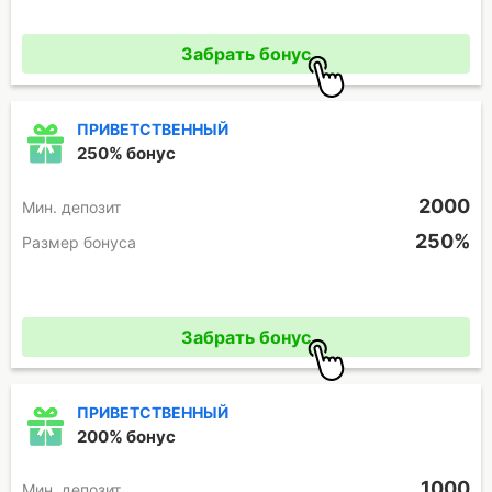
Промокод отсутствует
Забрать бонус
ПРИВЕТСТВЕННЫЙ
250% бонус
2000
Мин. депозит
250%
Размер бонуса
Промокод отсутствует
Забрать бонус
ПРИВЕТСТВЕННЫЙ
200% бонус
1000
Мин. депозит