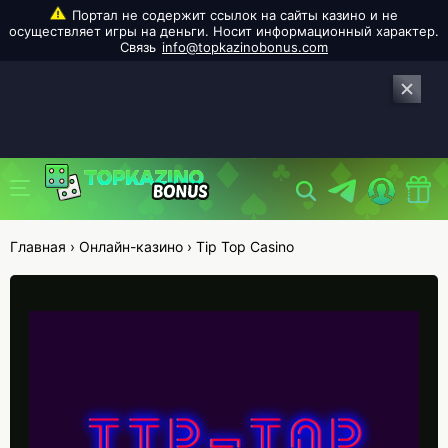
info@topkazinobonus.com
Главная
›
Онлайн-казино
›
Tip Top Casino