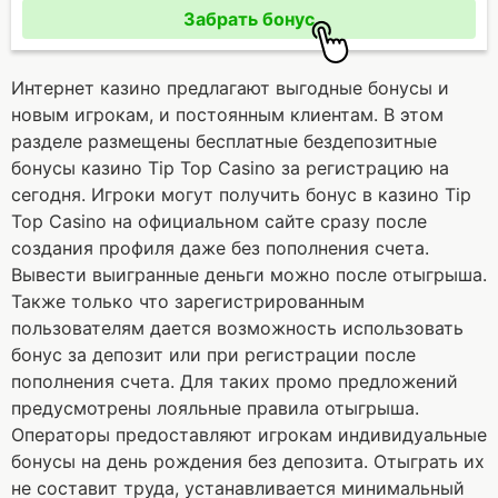
Забрать бонус
Интернет казино предлагают выгодные бонусы и
новым игрокам, и постоянным клиентам. В этом
разделе размещены бесплатные бездепозитные
бонусы казино Tip Top Casino за регистрацию на
сегодня. Игроки могут получить бонус в казино Tip
Top Casino на официальном сайте сразу после
создания профиля даже без пополнения счета.
Вывести выигранные деньги можно после отыгрыша.
Также только что зарегистрированным
пользователям дается возможность использовать
бонус за депозит или при регистрации после
пополнения счета. Для таких промо предложений
предусмотрены лояльные правила отыгрыша.
Операторы предоставляют игрокам индивидуальные
бонусы на день рождения без депозита. Отыграть их
не составит труда, устанавливается минимальный