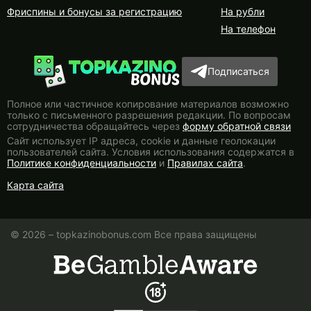
Фриспины и бонусы за регистрацию
На рубли
На телефон
Подписаться
Полное или частичное копирование материалов возможно
только с письменного разрешения редакции. По вопросам
сотрудничества обращайтесь через
форму обратной связи
Сайт использует IP адреса, сookie и данные геолокации
пользователей сайта. Условия использования содержатся в
Политике конфиденциальности
и
Правилах сайта
.
Карта сайта
© 2026 – topkazinobonus.com Все права защищены