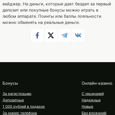
вейджер. На деньги, которые дает бездеп за первый
депозит или покупные бонусы можно играть в
любом аппарате. Поинты или баллы лояльности
можно обменять на реальные деньги.
Бонусы
Онлайн-казино
За регистрацию
С лицензией
Депозитные
Надежные
1 000 рублей в подарок
Новые
За номер телефона
Без вложений