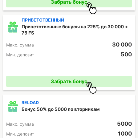
Забрать бонус
ПРИВЕТСТВЕННЫЙ
Приветственные бонусы на 225% до 30 000 +
75 FS
30 000
Макc. сумма
500
Мин. депозит
Промокод отсутствует
Забрать бонус
RELOAD
Бонус 50% до 5000 по вторникам
5000
Макc. сумма
1000
Мин. депозит