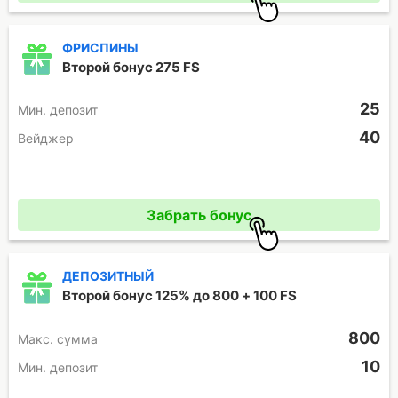
ФРИСПИНЫ
Второй бонус 275 FS
25
Мин. депозит
40
Вейджер
Промокод отсутствует
Забрать бонус
ДЕПОЗИТНЫЙ
Второй бонус 125% до 800 + 100 FS
800
Макc. сумма
10
Мин. депозит