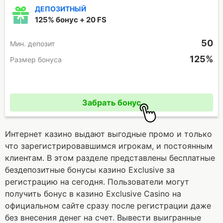
ДЕПОЗИТНЫЙ
125% бонус + 20 FS
50
Мин. депозит
125%
Размер бонуса
Промокод отсутствует
Забрать бонус
Интернет казино выдают выгодные промо и только
что зарегистрировавшимся игрокам, и постоянным
клиентам. В этом разделе представлены бесплатные
бездепозитные бонусы казино Exclusive за
регистрацию на сегодня. Пользователи могут
получить бонус в казино Exclusive Casino на
официальном сайте сразу после регистрации даже
без внесения денег на счет. Вывести выигранные