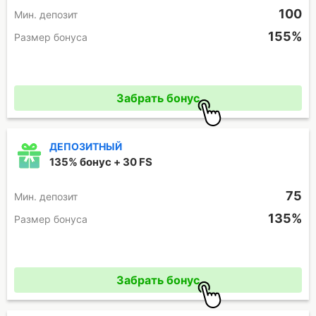
100
Мин. депозит
155%
Размер бонуса
Промокод отсутствует
Забрать бонус
ДЕПОЗИТНЫЙ
135% бонус + 30 FS
75
Мин. депозит
135%
Размер бонуса
Промокод отсутствует
Забрать бонус