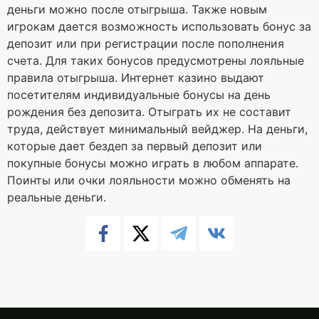
деньги можно после отыгрыша. Также новым
игрокам дается возможность использовать бонус за
депозит или при регистрации после пополнения
счета. Для таких бонусов предусмотрены лояльные
правила отыгрыша. Интернет казино выдают
посетителям индивидуальные бонусы на день
рождения без депозита. Отыграть их не составит
труда, действует минимальный вейджер. На деньги,
которые дает бездеп за первый депозит или
покупные бонусы можно играть в любом аппарате.
Поинты или очки лояльности можно обменять на
реальные деньги.