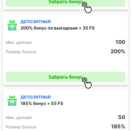
Забрать бонус
ДЕПОЗИТНЫЙ
200% бонус по выходным + 35 FS
100
Мин. депозит
200%
Размер бонуса
Промокод отсутствует
Забрать бонус
ДЕПОЗИТНЫЙ
185% бонус + 55 FS
50
Мин. депозит
185%
Размер бонуса