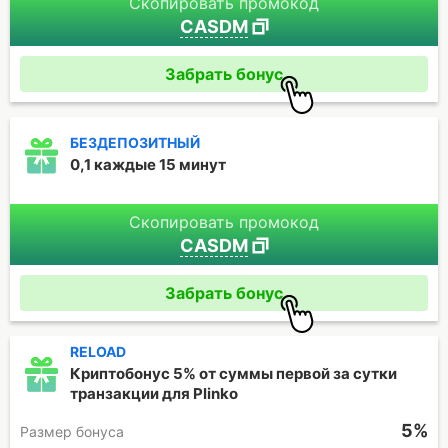
Скопировать промокод
CASDM
Забрать бонус
БЕЗДЕПОЗИТНЫЙ
0,1 каждые 15 минут
Скопировать промокод
CASDM
Забрать бонус
RELOAD
Криптобонус 5% от суммы первой за сутки
транзакции для Plinko
5%
Размер бонуса