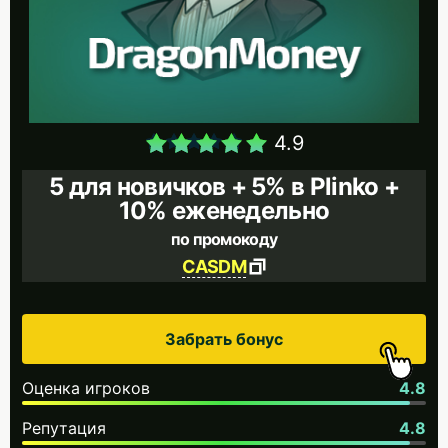
4.9
5 для новичков + 5% в Plinko +
10% еженедельно
по промокоду
CASDM
Забрать бонус
Оценка игроков
4.8
Репутация
4.8