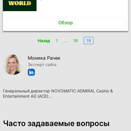
Обзор
Назад
1
…
18
19
Моника Рачек
Эксперт сайта
Генеральный директор NOVOMATIC ADMIRAL Casino &
Entertainment AG (ACE)...
Часто задаваемые вопросы