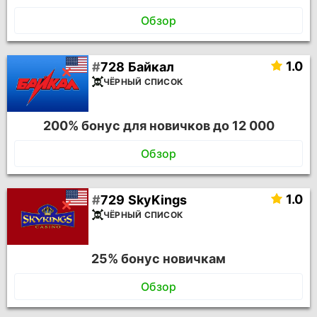
Обзор
1.0
Байкал
ЧЁРНЫЙ СПИСОК
200% бонус для новичков до 12 000
Обзор
1.0
SkyKings
ЧЁРНЫЙ СПИСОК
25% бонус новичкам
Обзор