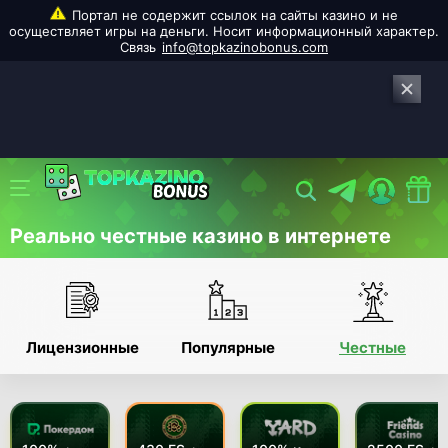
info@topkazinobonus.com
Реально честные казино в интернете
Лицензионные
Популярные
Честные