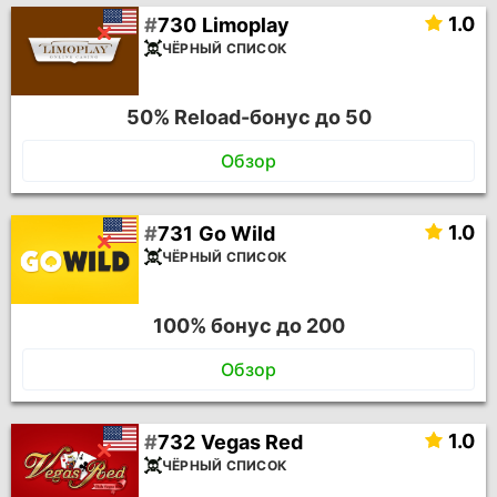
1.0
Limoplay
ЧЁРНЫЙ СПИСОК
50% Reload-бонус до 50
Обзор
1.0
Go Wild
ЧЁРНЫЙ СПИСОК
100% бонус до 200
Обзор
1.0
Vegas Red
ЧЁРНЫЙ СПИСОК