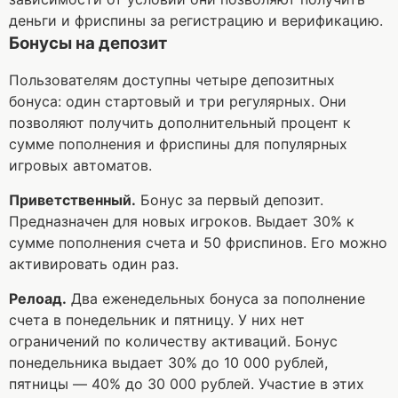
деньги и фриспины за регистрацию и верификацию.
Бонусы на депозит
Пользователям доступны четыре депозитных
бонуса: один стартовый и три регулярных. Они
позволяют получить дополнительный процент к
сумме пополнения и фриспины для популярных
игровых автоматов.
Приветственный.
Бонус за первый депозит.
Предназначен для новых игроков. Выдает 30% к
сумме пополнения счета и 50 фриспинов. Его можно
активировать один раз.
Релоад.
Два еженедельных бонуса за пополнение
счета в понедельник и пятницу. У них нет
ограничений по количеству активаций. Бонус
понедельника выдает 30% до 10 000 рублей,
пятницы — 40% до 30 000 рублей. Участие в этих