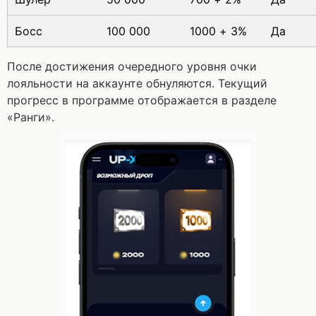
Босс
100 000
1000 + 3%
Да
После достижения очередного уровня очки
лояльности на аккаунте обнуляются. Текущий
прогресс в программе отображается в разделе
«Ранги».