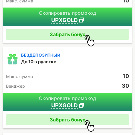
10
Макc. сумма
Скопировать промокод
UPXGOLD
Забрать бонус
БЕЗДЕПОЗИТНЫЙ
До 10 в рулетке
10
Макc. сумма
30
Вейджер
Скопировать промокод
UPXGOLD
Забрать бонус