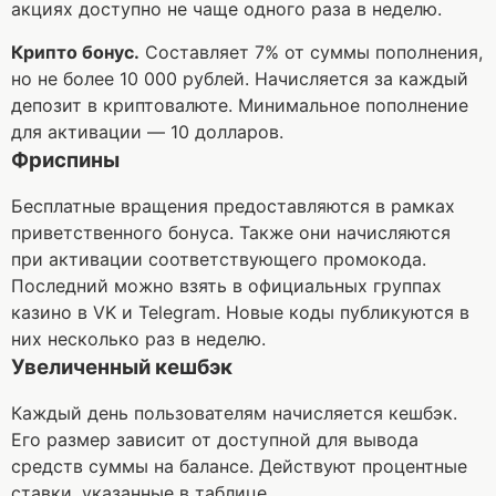
акциях доступно не чаще одного раза в неделю.
Крипто бонус.
Составляет 7% от суммы пополнения,
но не более 10 000 рублей. Начисляется за каждый
депозит в криптовалюте. Минимальное пополнение
для активации — 10 долларов.
Фриспины
Бесплатные вращения предоставляются в рамках
приветственного бонуса. Также они начисляются
при активации соответствующего промокода.
Последний можно взять в официальных группах
казино в VK и Telegram. Новые коды публикуются в
них несколько раз в неделю.
Увеличенный кешбэк
Каждый день пользователям начисляется кешбэк.
Его размер зависит от доступной для вывода
средств суммы на балансе. Действуют процентные
ставки, указанные в таблице.