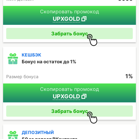
Скопировать промокод
UPXGOLD
Забрать бонус
КЕШБЭК
Бонус на остаток до 1%
1%
Размер бонуса
Скопировать промокод
UPXGOLD
Забрать бонус
ДЕПОЗИТНЫЙ