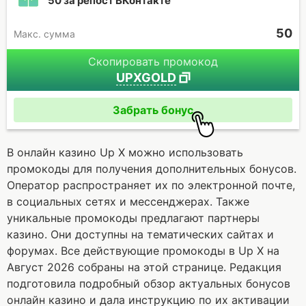
50 за репост ВКонтакте
50
Макc. сумма
Скопировать промокод
UPXGOLD
Забрать бонус
В онлайн казино Up X можно использовать
промокоды для получения дополнительных бонусов.
Оператор распространяет их по электронной почте,
в социальных сетях и мессенджерах. Также
уникальные промокоды предлагают партнеры
казино. Они доступны на тематических сайтах и
форумах. Все действующие промокоды в Up X на
Август 2026 собраны на этой странице. Редакция
подготовила подробный обзор актуальных бонусов
онлайн казино и дала инструкцию по их активации