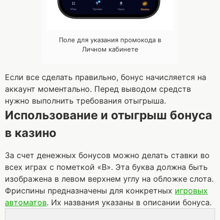
Поле для указания промокода в
Личном кабинете
Если все сделать правильно, бонус начисляется на
аккаунт моментально. Перед выводом средств
нужно выполнить требования отыгрыша.
Использование и отыгрыш бонуса
в казино
За счет денежных бонусов можно делать ставки во
всех играх с пометкой «В». Эта буква должна быть
изображена в левом верхнем углу на обложке слота.
Фриспины предназначены для конкретных
игровых
автоматов
. Их названия указаны в описании бонуса.