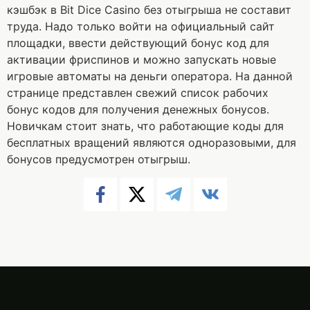
кэшбэк в Bit Dice Casino без отыгрыша не составит
труда. Надо только войти на официальный сайт
площадки, ввести действующий бонус код для
активации фриспинов и можно запускать новые
игровые автоматы на деньги оператора. На данной
странице представлен свежий список рабочих
бонус кодов для получения денежных бонусов.
Новичкам стоит знать, что работающие коды для
бесплатных вращений являются одноразовыми, для
бонусов предусмотрен отыгрыш.