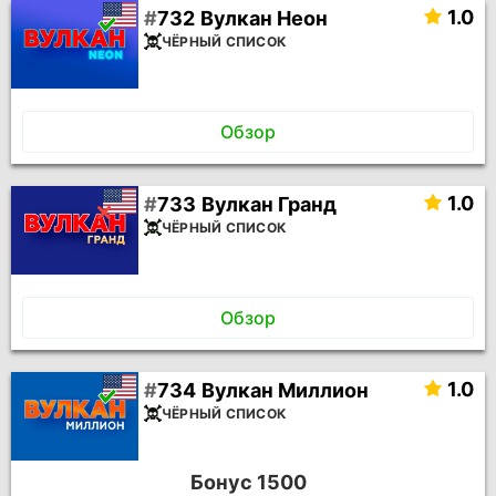
1.0
Вулкан Неон
ЧЁРНЫЙ СПИСОК
Обзор
1.0
Вулкан Гранд
ЧЁРНЫЙ СПИСОК
Обзор
1.0
Вулкан Миллион
ЧЁРНЫЙ СПИСОК
Бонус 1500