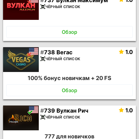
Вулкан Максимум
ЧЁРНЫЙ СПИСОК
Обзор
1.0
Вегас
ЧЁРНЫЙ СПИСОК
100% бонус новичкам + 20 FS
Обзор
1.0
Вулкан Рич
ЧЁРНЫЙ СПИСОК
777 для новичков