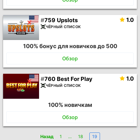
1.0
Upslots
ЧЁРНЫЙ СПИСОК
100% бонус для новичков до 500
Обзор
1.0
Best For Play
ЧЁРНЫЙ СПИСОК
100% новичкам
Обзор
Назад
1
…
18
19