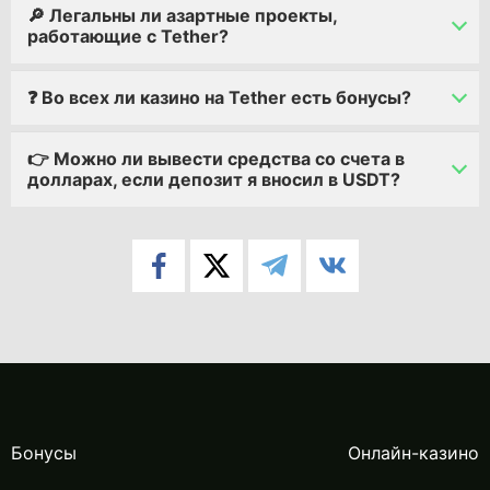
🔎 Легальны ли азартные проекты,
работающие с Tether?
❓ Во всех ли казино на Tether есть бонусы?
👉 Можно ли вывести средства со счета в
долларах, если депозит я вносил в USDT?
Бонусы
Онлайн-казино