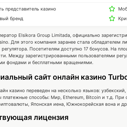
ть представитель казино
Моб
вый бренд
Кри
ператор Elsikora Group Limitada, официально зарегист
sino. Для этого компания заранее стала обладателем л
 регулятора. Посетителям доступно 17 бонусов. На п
сти. Между зарегистрированными пользователями регу
ми фондами и бесплатными вращениями.
альный сайт онлайн казино Turbo
айн казино переведен на несколько языков: узбекский,
 платежные способы: Мир, Ethereum, Bitcoin и т.д. Пр
риптовалюты, Японская иена, Южнокорейская вона и др
твующая лицензия