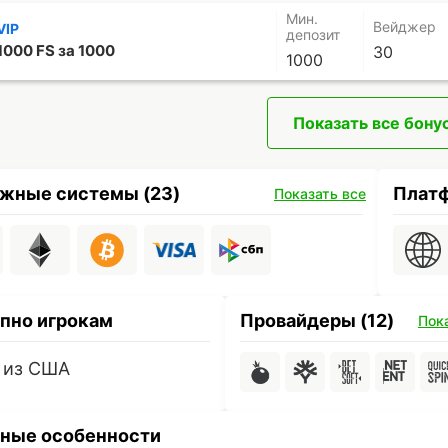
Мин.
Вейджер
VIP
депозит
1000 FS за 1000
30
1000
Показать все бону
жные системы (23)
Плат
Показать все
пно игрокам
Провайдеры (12)
Пок
из США
ные особенности