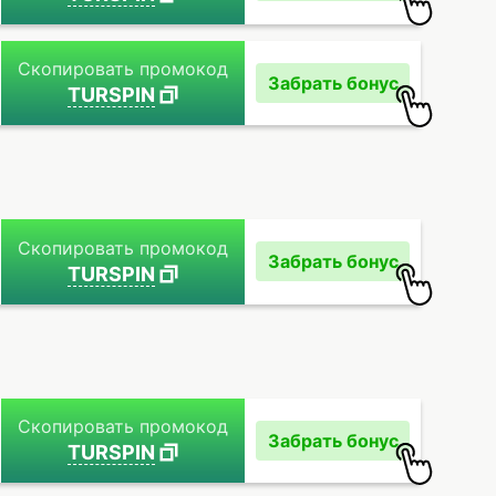
Скопировать промокод
Забрать бонус
TURSPIN
Скопировать промокод
Забрать бонус
TURSPIN
Скопировать промокод
Забрать бонус
TURSPIN