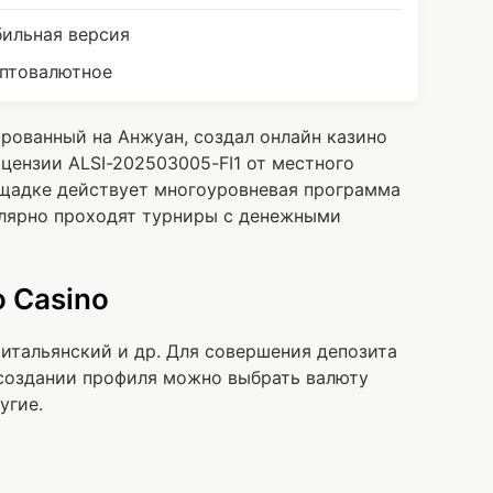
ильная версия
птовалютное
рированный на Анжуан, создал онлайн казино
ицензии ALSI-202503005-FI1 от местного
лощадке действует многоуровневая программа
лярно проходят турниры с денежными
 Casino
 итальянский и др. Для совершения депозита
и создании профиля можно выбрать валюту
угие.