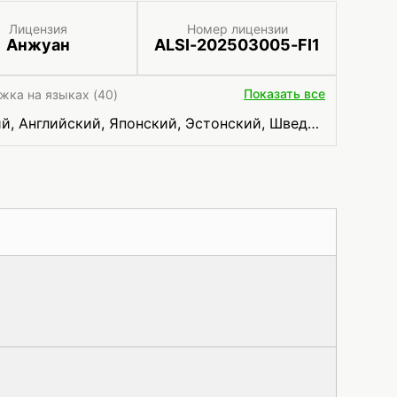
Лицензия
Номер лицензии
Анжуан
ALSI-202503005-FI1
Показать все
жка на языках (40)
Русский, Английский, Японский, Эстонский, Шведский, Чешский, Хинди, Французский, Финский, Филиппинский, Украинский, Узбекский, Турецкий, Таджикский, Сербский, Румынский, Португальский, Польский, Норвежский, Нидерландский, Немецкий, Македонский, Литовский, Латышский, Корейский, Китайский, Казахский, Итальянский, Испанский, Индонезийский, Иврит, Датский, Грузинский, Греческий, Вьетнамский, Венгерский, Африкаанс, Армянский, Арабский, Азербайджанский