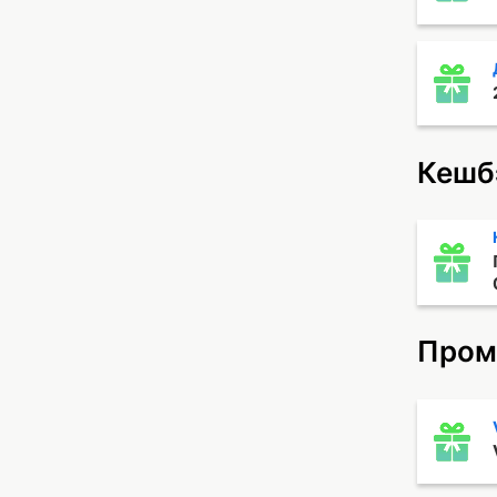
Кешб
Пром