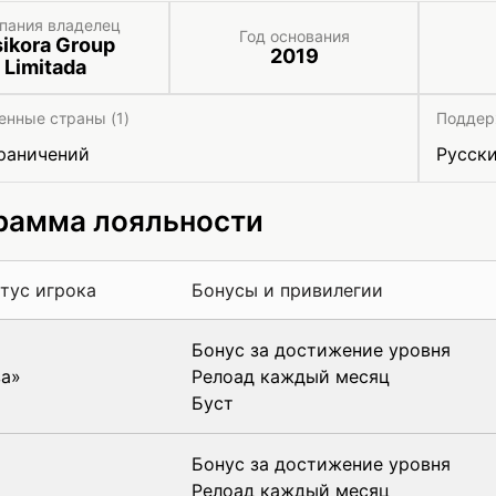
пания владелец
Год основания
sikora Group
2019
Limitada
нные страны (1)
Поддер
раничений
рамма лояльности
атус игрока
Бонусы и привилегии
Бонус за достижение уровня
за»
Релоад каждый месяц
Буст
Бонус за достижение уровня
Релоад каждый месяц