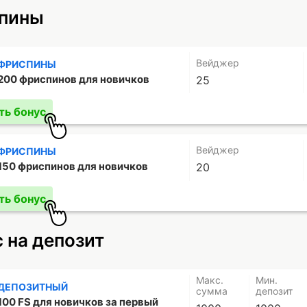
пины
Вейджер
ФРИСПИНЫ
200 фриспинов для новичков
25
ть бонус
Вейджер
ФРИСПИНЫ
150 фриспинов для новичков
20
ть бонус
 на депозит
Макc.
Мин.
ДЕПОЗИТНЫЙ
сумма
депозит
100 FS для новичков за первый