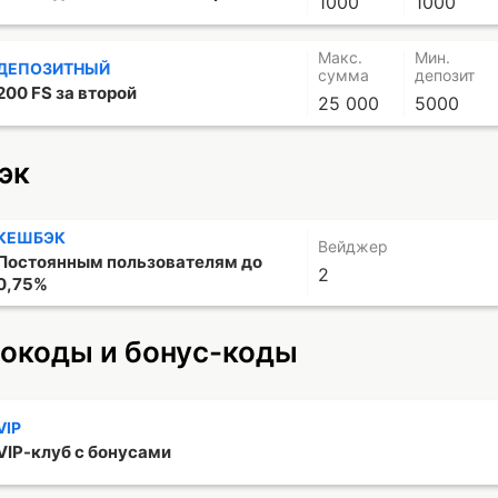
1000
1000
Макc.
Мин.
ДЕПОЗИТНЫЙ
сумма
депозит
200 FS за второй
25 000
5000
эк
КЕШБЭК
Вейджер
Постоянным пользователям до
2
0,75%
окоды и бонус-коды
VIP
VIP-клуб с бонусами