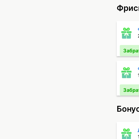
Фрис
Забра
Забра
Бонус