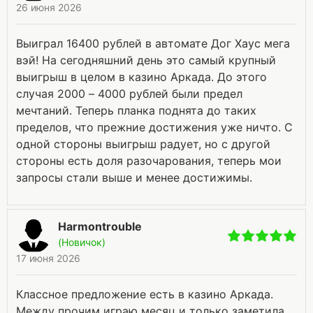
26 июня 2026
Выиграл 16400 рублей в автомате Дог Хаус мега
вэй! На сегодняшний день это самый крупный
выигрыш в целом в казино Аркада. До этого
случая 2000 – 4000 рублей были предел
мечтаний. Теперь планка поднята до таких
пределов, что прежние достижения уже ничто. С
одной стороны выигрыш радует, но с другой
стороны есть доля разочарования, теперь мои
запросы стали выше и менее достижимы.
Harmontrouble
(Новичок)
17 июня 2026
Классное предложение есть в казино Аркада.
Между прочим играю месяц и только заметила.