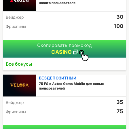
нового пользователя
30
Вейджер
100
Фриспины
Скопировать промокод
CASINO
Все бонусы
БЕЗДЕПОЗИТНЫЙ
75 FS в Aztec Gems Mobile для новых
пользователей
35
Вейджер
75
Фриспины