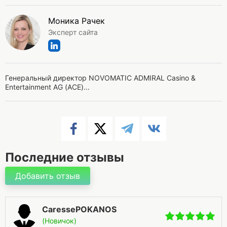
Моника Рачек
Эксперт сайта
Генеральный директор NOVOMATIC ADMIRAL Casino &
Entertainment AG (ACE)...
Последние отзывы
Добавить отзыв
CaressePOKANOS
(Новичок)