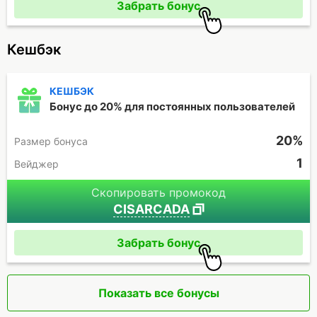
Забрать бонус
Кешбэк
КЕШБЭК
Бонус до 20% для постоянных пользователей
20%
Размер бонуса
1
Вейджер
Скопировать промокод
CISARCADA
Забрать бонус
Показать все бонусы