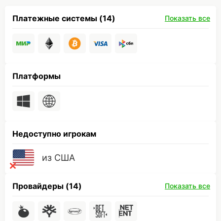
Платежные системы (14)
Показать все
Платформы
Недоступно игрокам
из США
Провайдеры (14)
Показать все