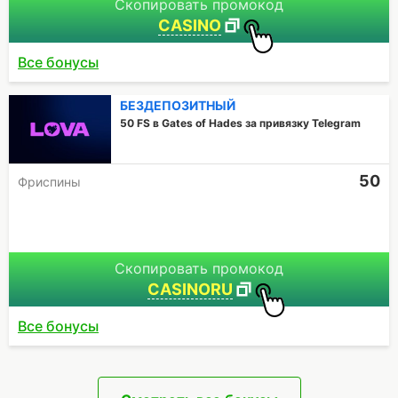
Скопировать промокод
CASINO
Все бонусы
БЕЗДЕПОЗИТНЫЙ
50 FS в Gates of Hades за привязку Telegram
50
Фриспины
Скопировать промокод
CASINORU
Все бонусы