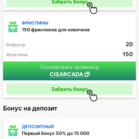
Забрать бонус
ФРИСПИНЫ
150 фриспинов для новичков
20
Вейджер
150
Фриспины
Скопировать промокод
CISARCADA
Забрать бонус
Бонус на депозит
ДЕПОЗИТНЫЙ
Первый бонус 50% до 15 000