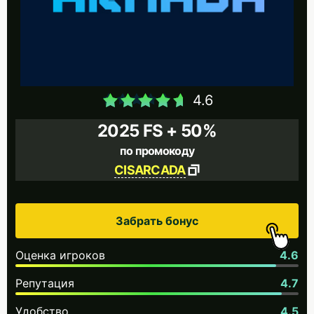
4.6
2025 FS + 50%
по промокоду
CISARCADA
Забрать бонус
Оценка игроков
4.6
Репутация
4.7
Удобство
4.5