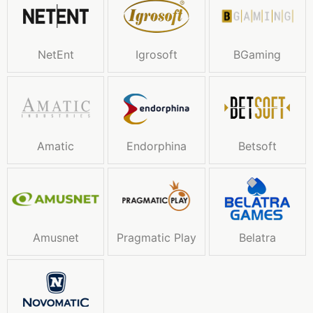
NetEnt
Igrosoft
BGaming
Amatic
Endorphina
Betsoft
Amusnet
Pragmatic Play
Belatra