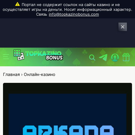
info@topkazinobonus.com
Главная
›
Онлайн-казино