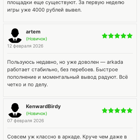
площадки еще существуют. За первую неделю
игры уже 4000 рублей вывел.
artem
(Новичок)
12 февраля 2026
Пользуюсь недавно, но уже доволен — arkada
работает стабильно, без перебоев. Быстрое
пополнение и моментальный вывод радуют. Всё
четко и по делу.
KenwardBirdy
(Новичок)
07 февраля 2026
Совсем уж классно в аркаде. Круче чем даже в