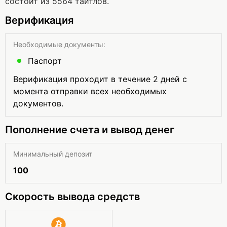
состоит из 5564 тайтлов.
Верификация
Необходимые документы:
Паспорт
Верификация проходит в течение 2 дней с
момента отправки всех необходимых
документов.
Пополнение счета и вывод денег
Минимальный депозит
100
Скорость вывода средств