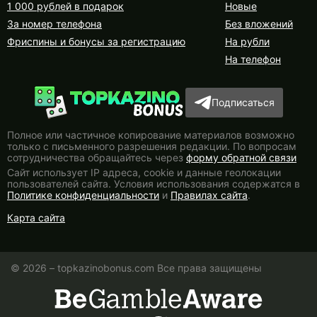
1 000 рублей в подарок
Новые
За номер телефона
Без вложений
Фриспины и бонусы за регистрацию
На рубли
На телефон
Подписаться
Полное или частичное копирование материалов возможно
только с письменного разрешения редакции. По вопросам
сотрудничества обращайтесь через
форму обратной связи
Сайт использует IP адреса, сookie и данные геолокации
пользователей сайта. Условия использования содержатся в
Политике конфиденциальности
и
Правилах сайта
.
Карта сайта
© 2026 – topkazinobonus.com Все права защищены