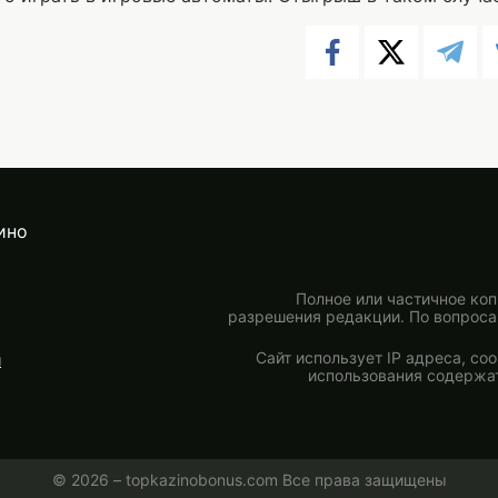
ино
Полное или частичное ко
разрешения редакции. По вопрос
Сайт использует IP адреса, сo
й
использования содержа
© 2026 – topkazinobonus.com Все права защищены