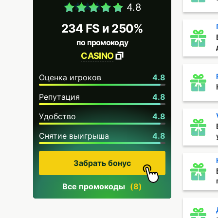
4.8
234 FS и 250%
по промокоду
CASINO
Оценка игроков
4.8
Репутация
4.8
Удобство
4.8
Снятие выигрыша
4.8
Забрать бонус
Все промокоды