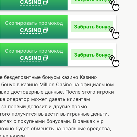
CASINO
Скопировать промокод
Забрать бонус
CASINO
Скопировать промокод
Забрать бонус
CASINO
е бездепозитные бонусы казино Казино
бонус в казино Million Casino на официальном
олько достоверные данные. После этого игроки
кже оператор может давать клиентам
 за первый депозит и другие промо
того получится вывести выигранные деньги.
лотах с покупными бонусами. В рамках vip
можно будет обменять на реальные средства,
 не нужен.