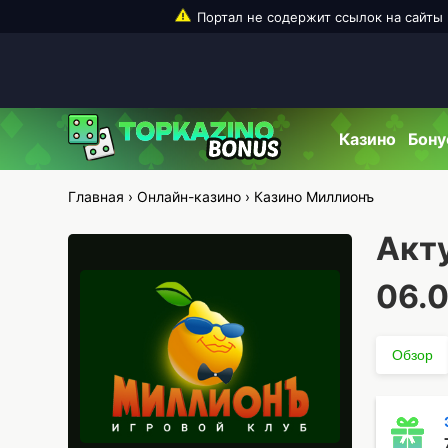
Казино
Бону
Главная
›
Онлайн-казино
›
Казино Миллионъ
Акт
06.
Обзор