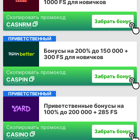
1000 FS для новичков
Скопировать промокод
Забрать бонус
CASNRM
ПРИВЕТСТВЕННЫЙ
Бонусы на 200% до 150 000 +
300 FS для новичков
Скопировать промокод
Забрать бонус
CASPIN
ПРИВЕТСТВЕННЫЙ
Приветственные бонусы на
100% до 200 000 + 285 FS
Скопировать промокод
Забрать бонус
CASINO