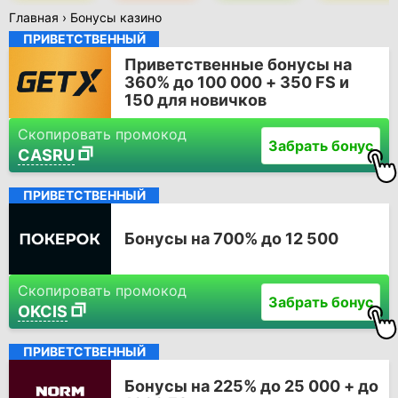
Главная
›
Бонусы казино
ПРИВЕТСТВЕННЫЙ
Приветственные бонусы на
360% до 100 000 + 350 FS и
150 для новичков
Скопировать промокод
Забрать бонус
CASRU
ПРИВЕТСТВЕННЫЙ
Бонусы на 700% до 12 500
Скопировать промокод
Забрать бонус
OKCIS
ПРИВЕТСТВЕННЫЙ
Бонусы на 225% до 25 000 + до