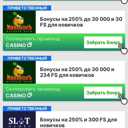
ПРИВЕТСТВЕННЫЙ
Бонусы на 250% до 30 000 и 30
FS для новичков
Скопировать промокод
Забрать бонус
CASINO
ПРИВЕТСТВЕННЫЙ
Бонусы на 250% до 30 000 и
234 FS для новичков
Скопировать промокод
Забрать бонус
CASINO
ПРИВЕТСТВЕННЫЙ
Бонусы на 250% и 300 FS для
новичков