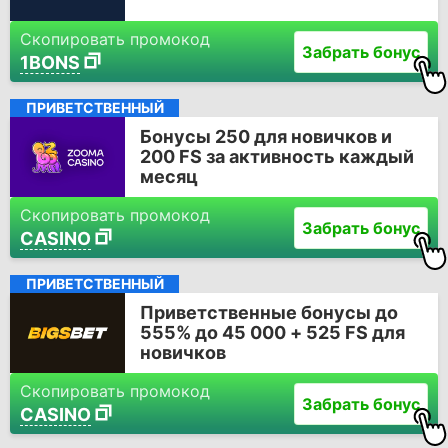
Скопировать промокод
Забрать бонус
1BONS
ПРИВЕТСТВЕННЫЙ
Бонусы 250 для новичков и
200 FS за активность каждый
месяц
Скопировать промокод
Забрать бонус
CASINO
ПРИВЕТСТВЕННЫЙ
Приветственные бонусы до
555% до 45 000 + 525 FS для
новичков
Скопировать промокод
Забрать бонус
CASINO