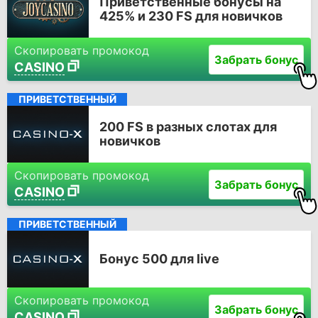
Приветственные бонусы на
425% и 230 FS для новичков
Скопировать промокод
Забрать бонус
CASINO
ПРИВЕТСТВЕННЫЙ
200 FS в разных слотах для
новичков
Скопировать промокод
Забрать бонус
CASINO
ПРИВЕТСТВЕННЫЙ
Бонус 500 для live
Скопировать промокод
Забрать бонус
CASINO