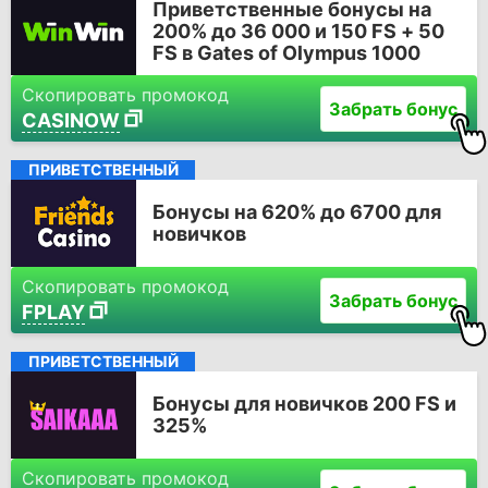
Приветственные бонусы на
200% до 36 000 и 150 FS + 50
FS в Gates of Olympus 1000
Скопировать промокод
Забрать бонус
CASINOW
ПРИВЕТСТВЕННЫЙ
Бонусы на 620% до 6700 для
новичков
Скопировать промокод
Забрать бонус
FPLAY
ПРИВЕТСТВЕННЫЙ
Бонусы для новичков 200 FS и
325%
Скопировать промокод