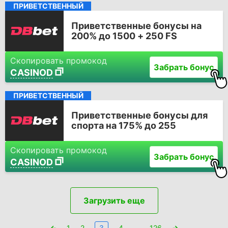
ПРИВЕТСТВЕННЫЙ
Приветственные бонусы на
200% до 1500 + 250 FS
Скопировать промокод
Забрать бонус
CASINOD
ПРИВЕТСТВЕННЫЙ
Приветственные бонусы для
спорта на 175% до 255
Скопировать промокод
Забрать бонус
CASINOD
Загрузить еще
←
1
2
3
4
…
126
→