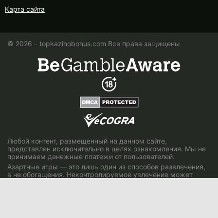
Карта сайта
© 2026 – topkazinobonus.com Все права защищены
Любой контент, размещенный на данном сайте,
представлен исключительно в целях ознакомления. Мы не
принимаем денежные платежи от пользователей.
Азартные игры — это лишь один из способов развлечения,
а не обогащения. Неконтролируемое увлечение может
привести к возникновению игорной зависимости.
Информация, публикуемая на ресурсе
Topkazinobonus.com, регулярно обновляется. Используйте
только проверенные источники и играйте ответственно!